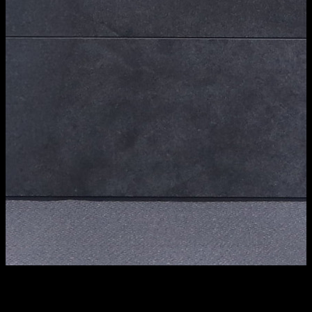
梁雅恩（右）稱，HPE GreenLake 為企業提供按需調配的 IT
資源，提升資金靈活性。吳仕偉（左）則表示，聯強夥拍
HPE，協助本地企業向 AI 轉型。