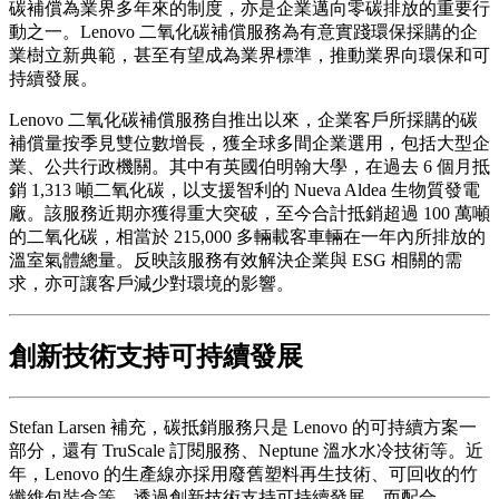
碳補償為業界多年來的制度，亦是企業邁向零碳排放的重要行
動之一。Lenovo 二氧化碳補償服務為有意實踐環保採購的企
業樹立新典範，甚至有望成為業界標準，推動業界向環保和可
持續發展。
Lenovo 二氧化碳補償服務自推出以來，企業客戶所採購的碳
補償量按季見雙位數增長，獲全球多間企業選用，包括大型企
業、公共行政機關。其中有英國伯明翰大學，在過去 6 個月抵
銷 1,313 噸二氧化碳，以支援智利的 Nueva Aldea 生物質發電
廠。該服務近期亦獲得重大突破，至今合計抵銷超過 100 萬噸
的二氧化碳，相當於 215,000 多輛載客車輛在一年內所排放的
溫室氣體總量。反映該服務有效解決企業與 ESG 相關的需
求，亦可讓客戶減少對環境的影響。
創新技術支持可持續發展
Stefan Larsen 補充，碳抵銷服務只是 Lenovo 的可持續方案一
部分，還有 TruScale 訂閱服務、Neptune 溫水水冷技術等。近
年，Lenovo 的生產線亦採用廢舊塑料再生技術、可回收的竹
纖維包裝盒等，透過創新技術支持可持續發展。而配合