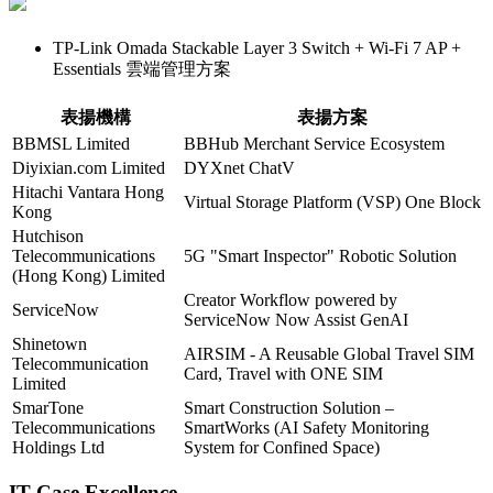
TP-Link Omada Stackable Layer 3 Switch + Wi-Fi 7 AP +
Essentials 雲端管理方案
表揚機構
表揚方案
BBMSL Limited
BBHub Merchant Service Ecosystem
Diyixian.com Limited
DYXnet ChatV
Hitachi Vantara Hong
Virtual Storage Platform (VSP) One Block
Kong
Hutchison
Telecommunications
5G "Smart Inspector" Robotic Solution
(Hong Kong) Limited
Creator Workflow powered by
ServiceNow
ServiceNow Now Assist GenAI
Shinetown
AIRSIM - A Reusable Global Travel SIM
Telecommunication
Card, Travel with ONE SIM
Limited
SmarTone
Smart Construction Solution –
Telecommunications
SmartWorks (AI Safety Monitoring
Holdings Ltd
System for Confined Space)
IT Case Excellence